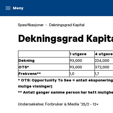
Meny
Spesifikasjoner
Dekningsgrad Kapital
Dekningsgrad Kapit
1 utgave
4 utgave
Dekning
93,000
224,000
OTS*
93,000
372,000
Frekvens**
1,0
1,7
* OTS: Opportunity To See = antall eksponerings
mulige visninger)
** Antall ganger samme person har hatt mulighet
Undersøkelse: Forbruker & Media '25/2 - 12+