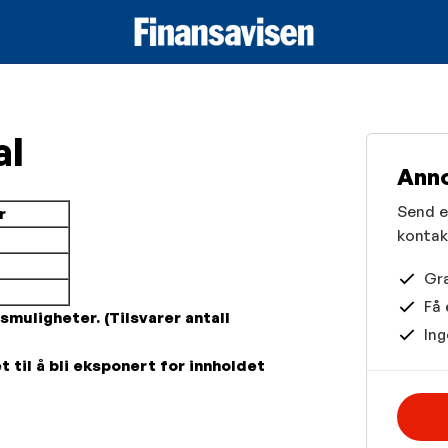
al
Anno
Send en
r
kontak
Gra
Få 
muligheter. (Tilsvarer antall
Ing
 til å bli eksponert for innholdet