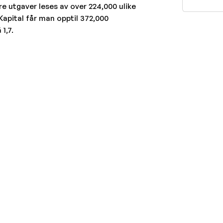
re utgaver leses av over 224,000 ulike
Kapital får man opptil 372,000
1,7.