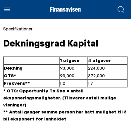
Specifikationer
Dekningsgrad Kapital
1 utgave
4 utgaver
Dekning
93,000
224,000
OTS*
93,000
372,000
Frekvens**
1,0
1,7
* OTS: Opportunity To See = antall
eksponeringsmuligheter. (Tilsvarer antall mulige
visninger)
** Antall ganger samme person har hatt mulighet til å
bli eksponert for innholdet