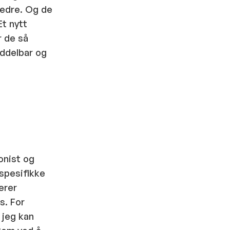
bedre. Og de
Et nytt
r de så
iddelbar og
onist og
 spesifikke
erer
s. For
 jeg kan