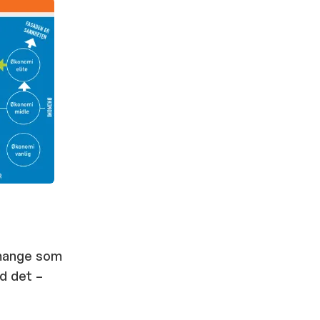
 mange som
ed det –