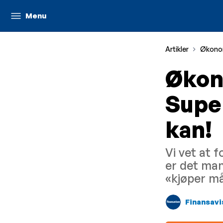
Menu
Artikler
Økonom
Økon
Super
kan!
Vi vet at 
er det man
«kjøper m
Finansavi