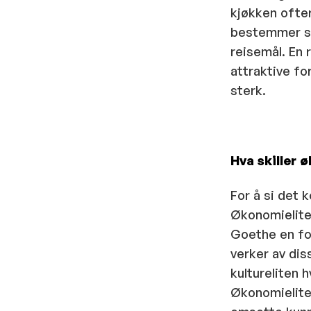
kjøkken ofte
bestemmer seg
reisemål. En 
attraktive fo
sterk.
Hva skiller 
For å si det 
Økonomielite
Goethe en for
verker av dis
kultureliten h
Økonomieliten