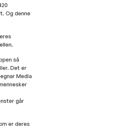
420
årt. Og denne
deres
llen.
uppen så
ler. Det er
Hegnar Media
 mennesker
nster går
som er deres