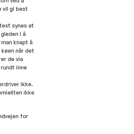
Som ved å
vil gi best
ftest synes at
 gleden i å
r man knapt å
i køen når det
er de via
 rundt inne
rdriver ikke.
omieliten ikke
ndvejen for