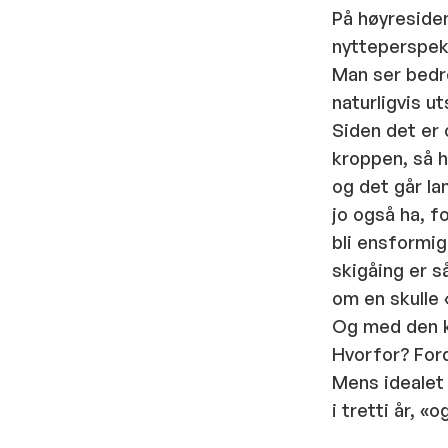
På høyresiden
nytteperspek
Man ser bedre
naturligvis ut
Siden det er 
kroppen, så 
og det går la
jo også ha, f
bli ensformig
skigåing er s
om en skulle 
Og med den ko
Hvorfor? Ford
Mens idealet 
i tretti år, «