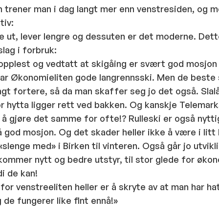
 trener man i dag langt mer enn venstresiden, og m
tiv:
 ut, lever lengre og dessuten er det moderne. Dett
slag i forbruk:
opplest og vedtatt at skigåing er svært god mosjon 
har Økonomieliten gode langrennsski. Men de beste 
ngt fortere, så da man skaffer seg jo det også. Sla
or hytta ligger rett ved bakken. Og kanskje Telemar
 å gjøre det samme for ofte!? Rulleski er også nytti
å god mosjon. Og det skader heller ikke å være i lit
«slenge med» i Birken til vinteren. Også går jo utvikl
mmer nytt og bedre utstyr, til stor glede for økon
i de kan!
for venstreeliten heller er å skryte av at man har h
og de fungerer like fint ennå!»