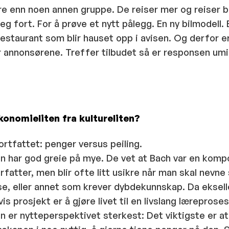
re enn noen annen gruppe. De reiser mer og reiser 
 fort. For å prøve et nytt pålegg. En ny bilmodell. 
restaurant som blir hauset opp i avisen. Og derfor e
r annonsørene. Treffer tilbudet så er responsen um
økonomieliten fra kultureliten?
kortfattet: penger versus peiling.
n har god greie på mye. De vet at Bach var en komp
fatter, men blir ofte litt usikre når man skal nevne
se, eller annet som krever dybdekunnskap. Da eksell
vis prosjekt er å gjøre livet til en livslang læreproses
 er nytteperspektivet sterkest: Det viktigste er at