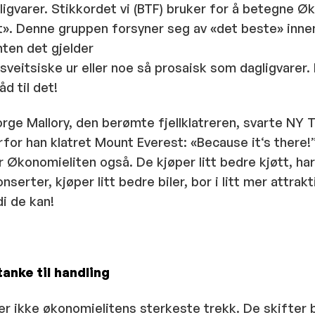
ligvarer. Stikkordet vi (BTF) bruker for å betegne Ø
t». Denne gruppen forsyner seg av «det beste» innen
nten det gjelder
sveitsiske ur eller noe så prosaisk som dagligvarer.
åd til det!
rge Mallory, den berømte fjellklatreren, svarte NY 
rfor han klatret Mount Everest: «Because it‘s there!”
or Økonomieliten også. De kjøper litt bedre kjøtt, har
onserter, kjøper litt bedre biler, bor i litt mer attrak
i de kan!
tanke til handling
r ikke økonomielitens sterkeste trekk. De skifter bo