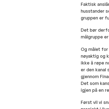
Faktisk ansl
husstander so
gruppen er fu
Det bør derfo
målgruppe er
Og målet for
nøyaktig og k
ikke å røpe 
er den kanal
gjennom Finan
Det som kans
igjen på en r
Først vil vi 