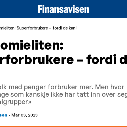
ieliten: Superforbrukere – fordi de kan!
omieliten:
forbrukere – fordi 
folk med penger forbruker mer. Men hvo
ge som kanskje ikke har tatt inn over seg
ålgrupper»
sen
· Mar 03, 2023