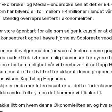
år «Forbruker og Media»-undersøkelsen at det er 84.
m har bilverdier for mellom 1-4 millioner i landet v
llstendig overrepresentert i økonomieliten.
r være åpenbart for alle som selger luksusbiler at 
 konsentrert oppe i høyre hjørne av Sosiorastermode
 en medievelger må derfor være å isolere denne gr
ostnadseffektivt som mulig i annonser for dyrere bi
noen stor hemmelighet når vi fremhever at nettopp 
 som mest effektivt treffer akkurat denne gruppen
savisen, Kapital og Hegnar.no.
kje er enda mer interessant er at dette forbruksmø
ekke andre felter, men det kommer vi tilbake til.
snakke litt om hvem denne Økonomieliten er, og hva 