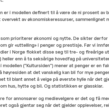
t:
 er i modellen definert til å være de ni prosent av 
 overvekt av økonomiskeressurser, sammenlignet m
 som prioriterer økonomi og nytte. De sikter derfor
om gir «uttelling» i penger og prestisje. Før vi innfø
ier i Norge flokket disse seg til tre- og fireårige u
ng) heller enn å ta seksårige hovedfag på universitet
i modellen (“Kultursiden”) mener at penger er en fal
 høyresiden at det vanskelig kan bli for mye penge
ihet til blant annet å velge på øverste hylle når det gj
som hus, hytte og bil. Og statistikken er glassklar.
ere for annonsører og medievelgere er det og få me
et også gjentar seg når det gjelder opplevelser, rei