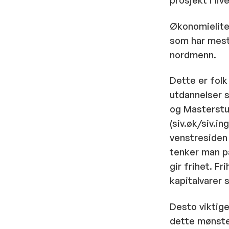
prosjekt i live
Økonomieliten
som har mest
nordmenn.
Dette er folk
utdannelser s
og Masterstud
(siv.øk/siv.i
venstresiden 
tenker man på
gir frihet. Fr
kapitalvarer 
Desto viktig
dette mønster