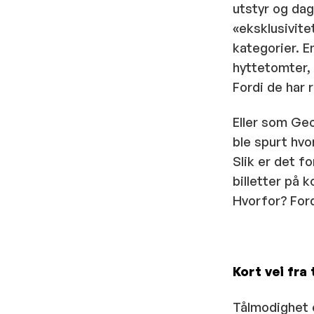
utstyr og dag
«eksklusivite
kategorier. E
hyttetomter, 
Fordi de har r
Eller som Geo
ble spurt hvo
Slik er det f
billetter på k
Hvorfor? Ford
Kort vei fra 
Tålmodighet e