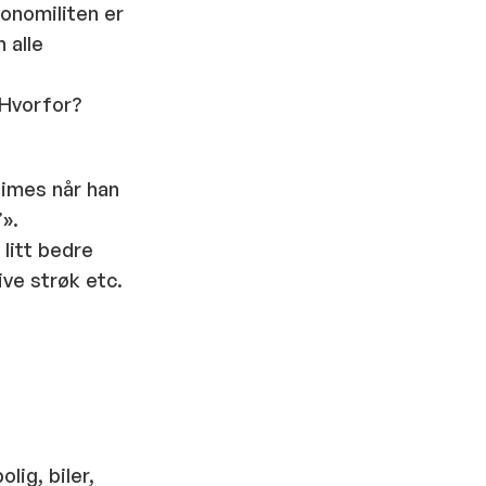
konomiliten er
 alle
 Hvorfor?
Times når han
».
 litt bedre
tive strøk etc.
lig, biler,