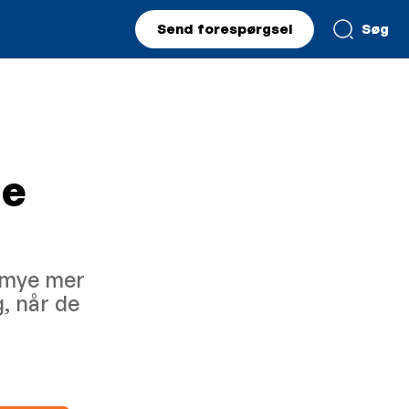
Send forespørgsel
Søg
de
r mye mer
, når de