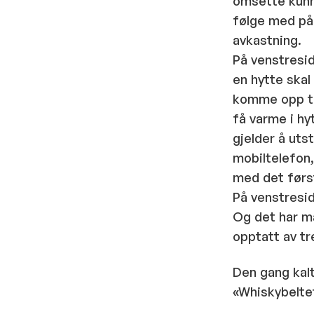
omsette kunn
følge med på 
avkastning.
På venstresid
en hytte skal
komme opp til
få varme i hy
gjelder å uts
mobiltelefon,
med det først
På venstresid
Og det har ma
opptatt av tr
Den gang kal
«Whiskybeltet