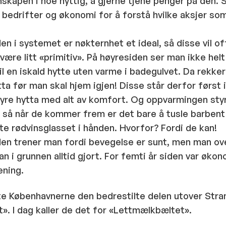
skapen i noe nyttig, å gjerne tjene penger på den. 
bedrifter og økonomi for å forstå hvilke aksjer som 
en i systemet er nøkternhet et ideal, så disse vil o
 være litt «primitiv». På høyresiden ser man ikke helt
 en iskald hytte uten varme i badegulvet. Da rekke
tta før man skal hjem igjen! Disse står derfor først 
tyre hytta med alt av komfort. Og oppvarmingen styr
 så når de kommer frem er det bare å tusle barbent
e rødvinsglasset i hånden. Hvorfor? Fordi de kan!
en trener man fordi bevegelse er sunt, men man ove
n i grunnen alltid gjort. For femti år siden var økon
ening.
te Københavnerne den bedrestilte delen utover Stra
». I dag kaller de det for «Lettmælkbæltet».