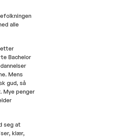
befolkningen
ed alle
 etter
rte Bachelor
tdannelser
ene. Mens
sk gud, så
r. Mye penger
elder
d seg at
ser, klær,