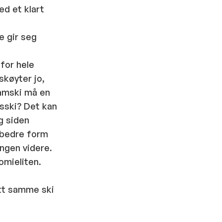
ed et klart
e gir seg
for hele
skøyter jo,
låmski må en
ksski? Det kan
g siden
t bedre form
ingen videre.
omieliten.
att samme ski